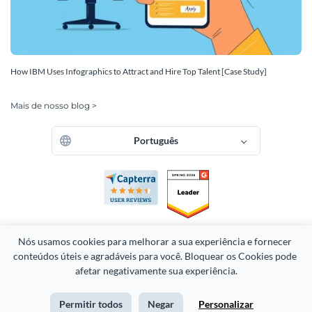
How IBM Uses Infographics to Attract and Hire Top Talent [Case Study]
Mais de nosso blog >
Português
Nós usamos cookies para melhorar a sua experiência e fornecer 
conteúdos úteis e agradáveis para você. Bloquear os Cookies pode 
afetar negativamente sua experiência.
Copyright 2026 Easy WebContent, LLC. (DBA Visme). Todos os
direitos reservados. Orgulhosamente feito em Maryland.
Permitir todos
Negar
Personalizar
Termos de serviço
Política de Privacidade
Mapa do site