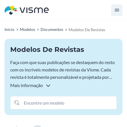
Inicio
Modelos
Documentos
Modelos De Revistas
Modelos De Revistas
Faça com que suas publicações se destaquem do resto
com os incríveis modelos de revistas da Visme. Cada
revista é totalmente personalizável e projetada por
profissionais. Aproveite os layouts editoriais limpos e
Mais informação
criativos para cativar seu público e personalize o
design e o conteúdo da sua revista usando uma
interface amigável de arrastar e soltar que funciona no
seu navegador.