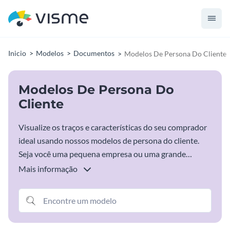
Inicio
Modelos
Documentos
Modelos De Persona Do Cliente
Modelos De Persona Do
Cliente
Visualize os traços e características do seu comprador
ideal usando nossos modelos de persona do cliente.
Seja você uma pequena empresa ou uma grande
empresa, esses modelos de persona de cliente podem
Mais informação
ser facilmente personalizados de acordo com suas
necessidades. Adicione ou remova informações,
expanda suas personas com mais páginas e texto,
adicione ícones e gráficos e baixe ou compartilhe