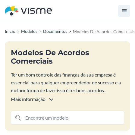
Inicio
Modelos
Documentos
Modelos De Acordos Comerciais
Modelos De Acordos
Comerciais
Ter um bom controle das finanças da sua empresa é
essencial para qualquer empreendedor de sucesso e a
melhor forma de fazer isso é ter bons acordos
comerciais. E você pode contar com a ajuda da Visme
Mais informação
para fazer isso. Temos uma grande variedade de
modelos de acordos comerciais 100% personalizados
para atender todas as suas necessidades. Nossos
modelos ajudam desde comerciantes individuais até