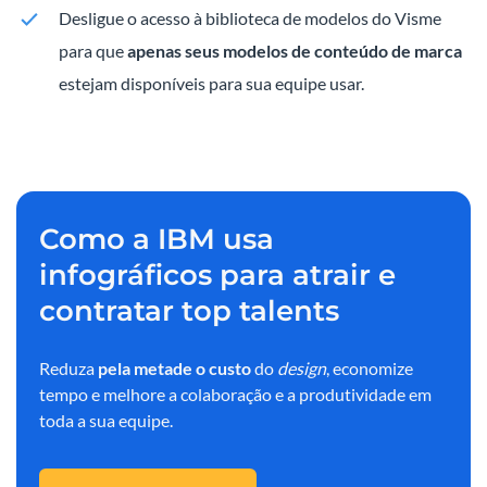
Desligue o acesso à biblioteca de modelos do Visme
para que
apenas seus modelos de conteúdo de marca
estejam disponíveis para sua equipe usar.
Como a IBM usa
infográficos para atrair e
contratar top talents
Reduza
pela metade
o custo
do
design
, economize
tempo e melhore a colaboração e a produtividade em
toda a sua equipe.