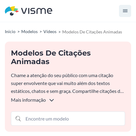
Inicio
Modelos
Vídeos
Modelos De Citações Animadas
Modelos De Citações
Animadas
Chame a atenção do seu público com uma citação
super envolvente que vai muito além dos textos
estáticos, chatos e sem graça. Compartilhe citações de
grandes personalidades do seu nicho, celebridades e
Mais informação
influenciadores usando um dos modelos de citações
animadas da Visme e dê um UP no feed das suas redes
sociais.