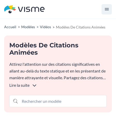
Accueil
Modèles
Vidéos
Modèles De Citations Animées
Modèles De Citations
Animées
Attirez l'attention sur des citations significatives en
allant au-delà du texte statique et en les présentant de
manière attrayante et visuelle. Partagez des citations
de leaders de l'industrie, de célébrités et d'influenceurs
Lire la suite
à l'aide de l'un des modèles de citations animées Visme
et donnez vie à vos réseaux sociaux.