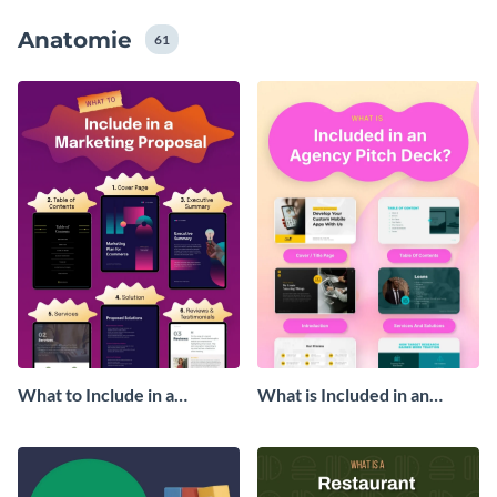
kostenlos als hochauflösendes Bild oder PDF-Datei
Anatomie
herunter.
61
What to Include in a
What is Included in an
Marketing Proposal
Agency Pitch Deck
Infographic
Infographic