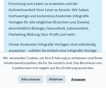
Forschung zum Leben zu erwecken und die
Aufmerksamkeit Ihrer Leser zu fesseln. Wir haben
hochwertige und kostenlose Anatomie-Infografik-
Vorlagen für alle möglichen Branchen und Zwecke,
einschließlich Biologie, Gesundheit, Lebensmittel,
Marketing, Bildung, Non-Profit und mehr.
Visme-Anatomie-Infografik-Vorlagen sind vollständig
anpassbar – wählen Sie einfach eine Infografik-Vorlage
oder ein Design, das Ihren Daten oder Ihrem Zweck
Wir verwenden Cookies, um Ihre Erfahrung zu verbessern und Ihnen 
entspricht, ersetzen Sie den Inhalt und bearbeiten Sie
Inhalte bereitzustellen, die für Sie nützlich sind. Das Blockieren von 
Cookies kann sich negativ auf Ihre Erfahrung auswirken.
das Design nach Bedarf in wenigen Minuten. Mit dem
Visme-Infografik-Ersteller können Sie Farben und
Alle zulassen
Ablehnen
Anpassen
Schriftarten ändern, verschiedene Symbole und
Formen hinzufügen, Daten-Widgets, Animationen und
Links einfügen und vieles mehr.