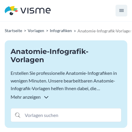
Startseite
Vorlagen
Infografiken
Anatomie-Infografik-Vorlage
Anatomie-Infografik-
Vorlagen
Erstellen Sie professionelle Anatomie-Infografiken in
wenigen Minuten. Unsere bearbeitbaren Anatomie-
Infografik-Vorlagen helfen Ihnen dabei, die
verschiedenen Teile eines beliebigen Objekts, einer
Mehr anzeigen
Idee oder eines Konzepts hervorzuheben und zu
erklären. Passen Sie Ihre bevorzugte Anatomie-
Infografik-Vorlage mit kostenlosen Symbolen, Grafiken
und mehr an. Teilen Sie sie online oder laden Sie sie