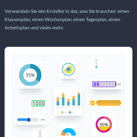
Verwandeln Sie den Ersteller in das, was Sie brauchen: einen
Klassenplan, einen Wochenplan, einen Tagesplan, einen
Arbeitsplan und vieles mehr.