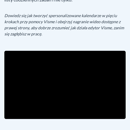
Dowiedz się jak tworzyć spersonalizowane kalendarze w pięciu
krokach przy pomocy Visme i obejrzyj nagranie wideo dostępne z
prawej strony, aby dobrze zrozumieć jak działa edytor Visme, zanim
się zagłębisz w pracę.