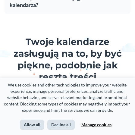
kalendarza?
Twoje kalendarze
zasługują na to, by być
piękne, podobnie jak
reszta treści
We use cookies and other technologies to improve your website 
experience, manage personal preferences, analyze traffic and 
Twórz wizualne doświadczenia marki, niezależnie od tego, czy
website behavior, and serve relevant marketing and promotional 
jesteś doświadczonym projektantem, czy całkowitym
content. Blocking some types of cookies may negatively impact your 
nowicjuszem.
experience and limit the services we can provide.
Allow all
Decline all
Manage cookies
Zapisać się. Jest wolne!