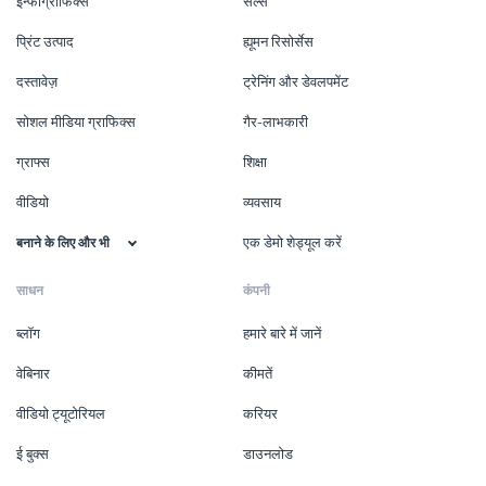
इन्फोग्राफिक्स
सेल्स
प्रिंट उत्पाद
ह्यूमन रिसोर्सेस
दस्तावेज़
ट्रेनिंग और डेवलपमेंट
सोशल मीडिया ग्राफिक्स
गैर-लाभकारी
ग्राफ्स
शिक्षा
वीडियो
व्यवसाय
एक डेमो शेड्यूल करें
बनाने के लिए और भी
साधन
कंपनी
ब्लॉग
हमारे बारे में जानें
वेबिनार
कीमतें
वीडियो ट्यूटोरियल
करियर
ई बुक्स
डाउनलोड