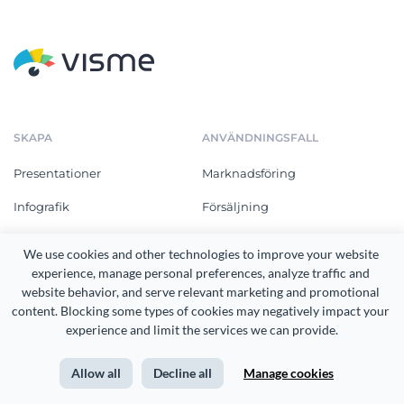
SKAPA
ANVÄNDNINGSFALL
Presentationer
Marknadsföring
Infografik
Försäljning
Utskrivbart material
Personalavdelningar
We use cookies and other technologies to improve your website 
experience, manage personal preferences, analyze traffic and 
Dokument
Utbildning och utveckling
website behavior, and serve relevant marketing and promotional 
Grafik för sociala medier
Ideella
content. Blocking some types of cookies may negatively impact your 
experience and limit the services we can provide.
Diagram och infografik
Utbildning
Allow all
Decline all
Manage cookies
Videoklipp
Företag