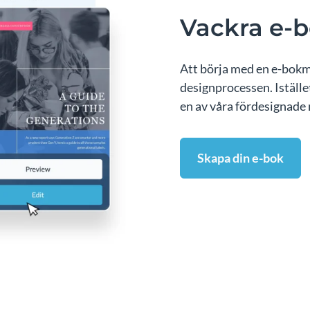
Vackra e-
Att börja med en e-bokma
designprocessen. Iställe
en av våra fördesignade m
Skapa din e-bok