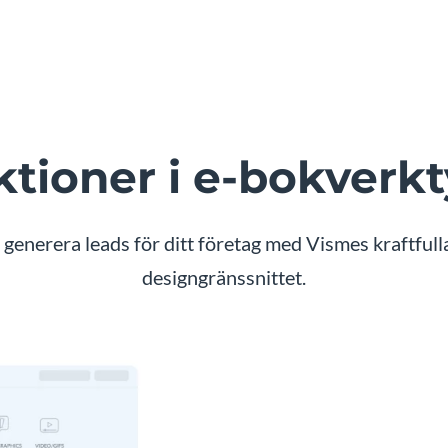
tioner i e-bokverk
generera leads för ditt företag med Vismes kraftful
designgränssnittet.