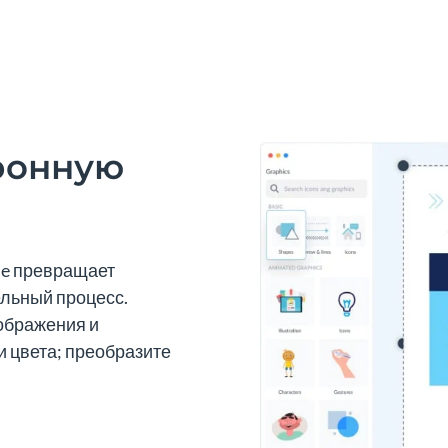
ронную
me превращает
ельный процесс.
ображения и
 цвета; преобразите