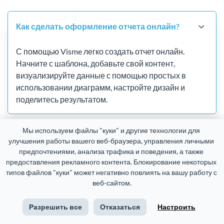
Как сделать оформление отчета онлайн?
С помощью Visme легко создать отчет онлайн.
Начните с шаблона, добавьте свой контент,
визуализируйте данные с помощью простых в
использовании диаграмм, настройте дизайн и
поделитесь результатом.
Мы используем файлы "куки" и другие технологии для 
Могу ли я вернуться и отредактировать
улучшения работы вашего веб-браузера, управления личными 
свой отчет онлайн?
предпочтениями, анализа трафика и поведения, а также 
предоставления рекламного контента. Блокирование некоторых 
типов файлов "куки" может негативно повлиять на вашу работу с 
веб-сайтом.
Могу ли я добавить свой фирменный
стиль в конструктор отчетов?
Разрешить все
Отказаться
Настроить