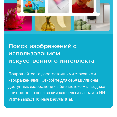
Поиск изображений с
использованием
искусственного интеллекта
Попрощайтесь с дорогостоящими стоковыми
изображениями! Откройте для себя миллионы
доступных изображений в библиотеке Visme, даже
при поиске по нескольким ключевым словам, а ИИ
Visme выдаст точные результаты.