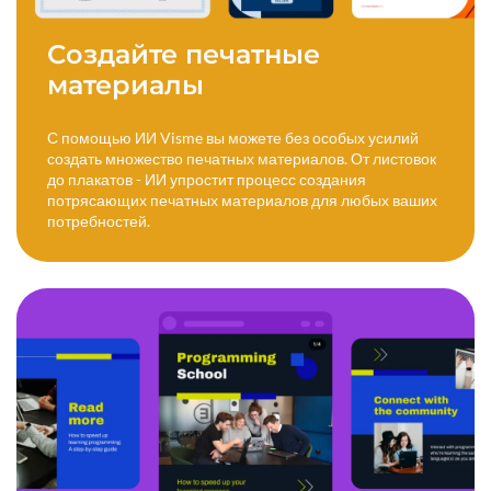
Создайте печатные
материалы
С помощью ИИ Visme вы можете без особых усилий
создать множество печатных материалов. От листовок
до плакатов - ИИ упростит процесс создания
потрясающих печатных материалов для любых ваших
потребностей.