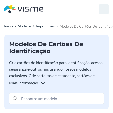
Inicio
Modelos
Imprimíveis
Modelos De Cartões De Identifica
Modelos De Cartões De
Identificação
Crie cartões de identificação para identificação, acesso,
segurança e outros fins usando nossos modelos
exclusivos. Crie carteiras de estudante, cartões de
funcionários, cartões de academia e muito mais que
Mais informação
correspondam à sua marca e personalidade em
minutos. Personalize os modelos abaixo com a ajuda
de um editor fácil de arrastar e soltar e milhares de
recursos gráficos integrados gratuitos.