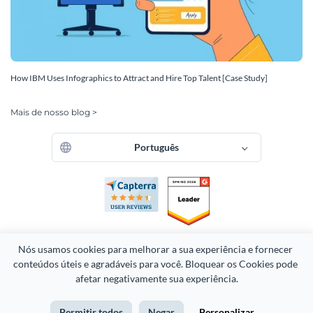
How IBM Uses Infographics to Attract and Hire Top Talent [Case Study]
Mais de nosso blog >
Português
Nós usamos cookies para melhorar a sua experiência e fornecer 
conteúdos úteis e agradáveis para você. Bloquear os Cookies pode 
Copyright 2026 Easy WebContent, LLC. (DBA Visme). Todos os
afetar negativamente sua experiência.
direitos reservados. Orgulhosamente feito em Maryland.
Permitir todos
Negar
Personalizar