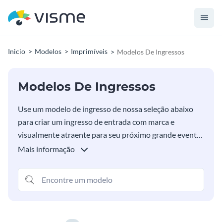
Inicio
Modelos
Imprimíveis
Modelos De Ingressos
Modelos De Ingressos
Use um modelo de ingresso de nossa seleção abaixo
para criar um ingresso de entrada com marca e
visualmente atraente para seu próximo grande evento.
Identifique facilmente seu modelo de ingresso para
Mais informação
combinar com o restante dos materiais promocionais
do seu evento e criar uma aparência coesa. Adicione as
fontes e cores da sua marca e faça o download e
imprima seus ingressos.