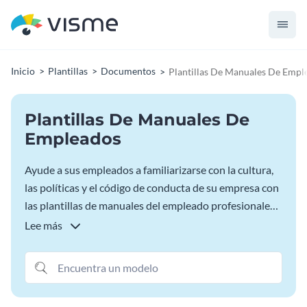
Inicio
Plantillas
Documentos
Plantillas De Manuales De Empl
Plantillas De Manuales De
Empleados
Ayude a sus empleados a familiarizarse con la cultura,
las políticas y el código de conducta de su empresa con
las plantillas de manuales del empleado profesionales
de Visme. Nuestras plantillas de manuales para
Lee más
empleados se inspiran en manuales reales publicados
por grandes marcas. Personaliza tu favorito con tu
propio estilo de marca y descárgalo, incrústalo o
compártelo al instante.