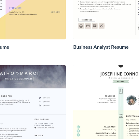
sume
Business Analyst Resume