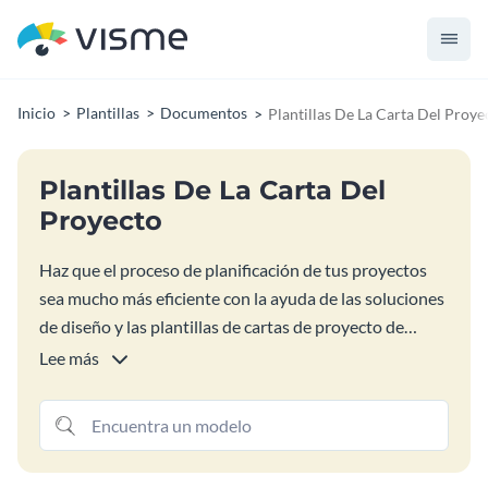
Inicio
Plantillas
Documentos
Plantillas De La Carta Del Proye
Plantillas De La Carta Del
Proyecto
Haz que el proceso de planificación de tus proyectos
sea mucho más eficiente con la ayuda de las soluciones
de diseño y las plantillas de cartas de proyecto de
Visme. Anota los detalles más importantes de tu
Lee más
proyecto, como la descripción general del proyecto, el
presupuesto, las limitaciones, el alcance, las funciones,
las responsabilidades del equipo, los plazos y mucho
más, y ayuda a tu equipo a mantenerse organizado y