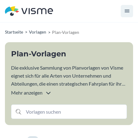
Startseite
Vorlagen
Plan-Vorlagen
Plan-Vorlagen
Die exklusive Sammlung von Planvorlagen von Visme
eignet sich für alle Arten von Unternehmen und
Abteilungen, die einen strategischen Fahrplan für ihr
Produkt oder Unternehmen erstellen möchten. Nutzen
Mehr anzeigen
Sie unsere Vorlagen für Marketing-, Projekt- und
Geschäftspläne, um kurz- und langfristige Ziele,
Zeitpläne, Prozesse, Strategien und Taktiken zu teilen.
Visualisieren Sie wichtige Statistiken und
Finanzinformationen und bringen Sie alle Beteiligten