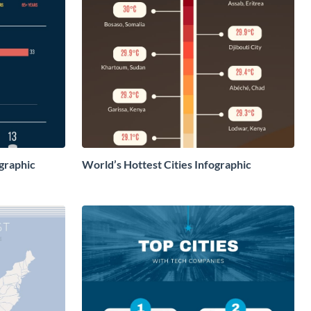
graphic
World’s Hottest Cities Infographic