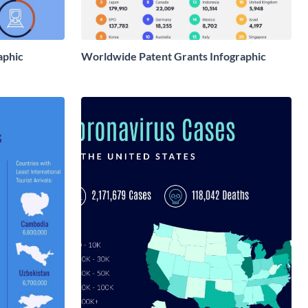
aphic
Worldwide Patent Grants Infographic