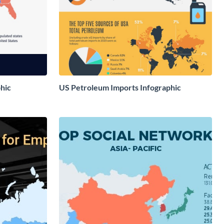
phic
US Petroleum Imports Infographic