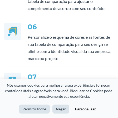
tabela de comparação para ajustar o
comprimento de acordo com seu conteúdo.
06
Personalize o esquema de cores e as fontes de
sua tabela de comparação para seu design se
alinhe com a identidade visual da sua empresa,
marca ou projeto
07
Nós usamos cookies para melhorar a sua experiência e fornecer 
Se você estiver criando uma infografia ou
conteúdos úteis e agradáveis para você. Bloquear os Cookies pode 
apresentação interativa, personalize o ambiente
afetar negativamente sua experiência.
de animação para adicionar ênfase extra ao seu
conteúdo. Existem quatro opções de animação
Permitir todos
Negar
Personalizar
que você pode escolher