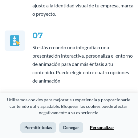
ajuste a la identidad visual de tu empresa, marca
o proyecto.
07
Si estás creando una infografía o una
presentación interactiva, personaliza el entorno
de animación para dar más énfasis a tu
contenido. Puede elegir entre cuatro opciones
de animación
Utilizamos cookies para mejorar su experiencia y proporcionarle 
08
contenido útil y agradable. Bloquear los cookies puede afectar 
negativamente a su experiencia.
Descargue tu tabla comparativa como imagen o
archivo PDF. También puede incorporar tu tabla
Permitir todas
Denegar
Personalizar
a otros proyectos Visme, incrustar tu tabla en tu