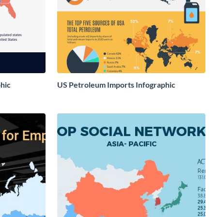
phic
US Petroleum Imports Infographic