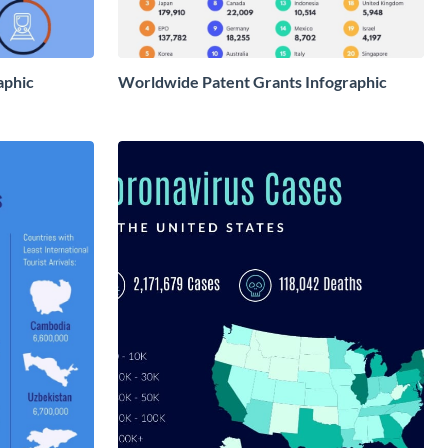
aphic
Worldwide Patent Grants Infographic