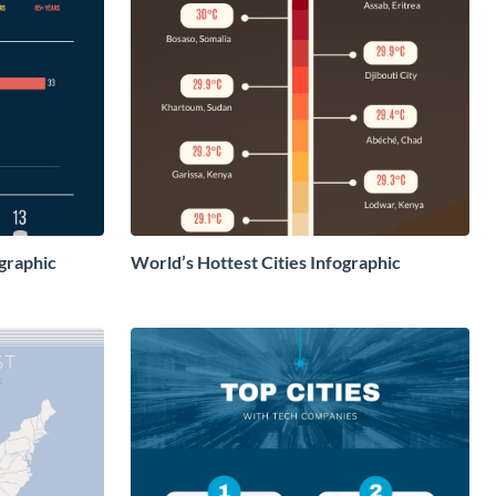
graphic
World’s Hottest Cities Infographic