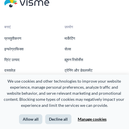
बनाएं
उपयोग
प्रस्तुतीकरण
मार्केटिंग
इन्फोग्राफिक्स
सेल्स
प्रिंट उत्पाद
ह्यूमन रिसोर्सेस
दस्तावेज़
ट्रेनिंग और डेवलपमेंट
We use cookies and other technologies to improve your website 
सोशल मीडिया ग्राफिक्स
गैर-लाभकारी
experience, manage personal preferences, analyze traffic and 
ग्राफ्स
शिक्षा
website behavior, and serve relevant marketing and promotional 
content. Blocking some types of cookies may negatively impact your 
वीडियो
व्यवसाय
experience and limit the services we can provide.
एक डेमो शेड्यूल करें
बनाने के लिए और भी
Allow all
Decline all
Manage cookies
साधन
कंपनी