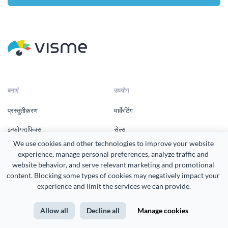
बनाएं
उपयोग
प्रस्तुतीकरण
मार्केटिंग
इन्फोग्राफिक्स
सेल्स
We use cookies and other technologies to improve your website 
प्रिंट उत्पाद
ह्यूमन रिसोर्सेस
experience, manage personal preferences, analyze traffic and 
website behavior, and serve relevant marketing and promotional 
दस्तावेज़
ट्रेनिंग और डेवलपमेंट
content. Blocking some types of cookies may negatively impact your 
सोशल मीडिया ग्राफिक्स
गैर-लाभकारी
experience and limit the services we can provide.
ग्राफ्स
शिक्षा
Allow all
Decline all
Manage cookies
वीडियो
व्यवसाय