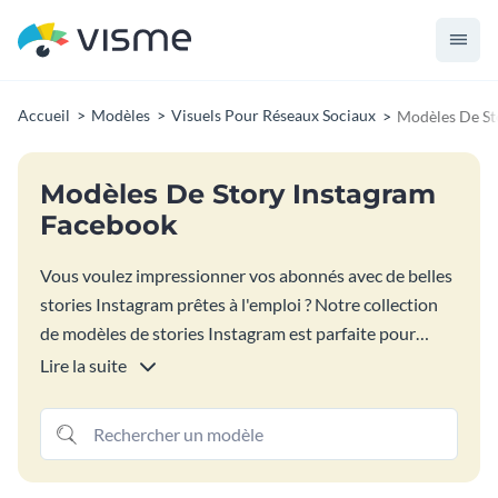
Accueil
Modèles
Visuels Pour Réseaux Sociaux
Modèles De St
Modèles De Story Instagram
Facebook
Vous voulez impressionner vos abonnés avec de belles
stories Instagram prêtes à l'emploi ? Notre collection
de modèles de stories Instagram est parfaite pour
toutes sortes d'influenceurs et de marques. Ils sont
Lire la suite
conçus pour vous aider à faire passer le côté visuel et
design au niveau supérieur. Commencez à créer des
stories qui respectent votre image de marque tout en
respectant les bonnes dimensions des visuels des