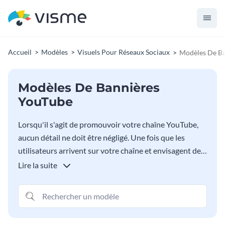
Accueil
Modèles
Visuels Pour Réseaux Sociaux
Modèles De Ba
Modèles De Bannières
YouTube
Lorsqu'il s'agit de promouvoir votre chaîne YouTube,
aucun détail ne doit être négligé. Une fois que les
utilisateurs arrivent sur votre chaîne et envisagent de
s'abonner et de regarder plus de vidéos, vous souhaitez
Lire la suite
leur montrer une bannière de chaîne YouTube
professionnelle. Nos modèles de bannière YouTube
sont un excellent point de départ pour créer votre
propre bannière. Personnalisez chaque détail de nos