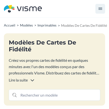
Accueil
Modèles
Imprimables
Modèles De Cartes De Fidélité
Modèles De Cartes De
Fidélité
Créez vos propres cartes de fidélité en quelques
minutes avec l'un des modèles conçus par des
professionnels Visme. Distribuez des cartes de fidélité
à vos clients à présenter à chaque fois qu'ils reviennent
Lire la suite
dans votre magasin pour inciter vos clients à revenir
encore et encore.