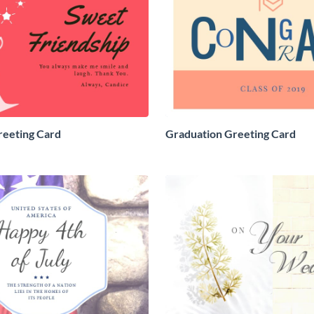
reeting Card
Graduation Greeting Card