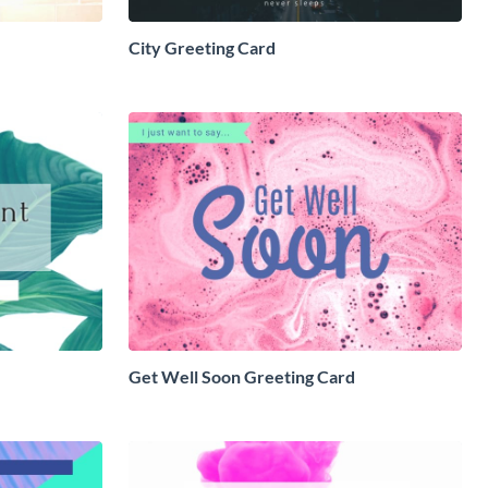
City Greeting Card
Get Well Soon Greeting Card