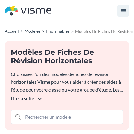
Accueil
Modèles
Imprimables
Modèles De Fiches De Révision
Modèles De Fiches De
Révision Horizontales
Choisissez l'un des modèles de fiches de révision
horizontales Visme pour vous aider à créer des aides à
l'étude pour votre classe ou votre groupe d'étude. Les
fiches de révision sont un excellent moyen de
Lire la suite
mémoriser le sujet, et les modèles Visme sont
entièrement personnalisables pour répondre à vos
besoins.