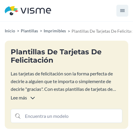
Inicio
Plantillas
Imprimibles
Plantillas De Tarjetas De Felicita
Plantillas De Tarjetas De
Felicitación
Las tarjetas de felicitación son la forma perfecta de
decirle a alguien que te importa o simplemente de
decirle "gracias". Con estas plantillas de tarjetas de
felicitación fáciles de personalizar, puedes insertar
Lee más
fácilmente tus propias imágenes o elegir entre miles de
imágenes, iconos, fuentes, formas y otros recursos
gráficos gratuitos para crear tus propias tarjetas
llamativas.