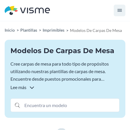
Inicio
Plantillas
Imprimibles
Modelos De Carpas De Mesa
Modelos De Carpas De Mesa
Cree carpas de mesa para todo tipo de propósitos
utilizando nuestras plantillas de carpas de mesa.
Encuentre desde puestos promocionales para
mostradores hasta tarjetas de menú con código QR,
Lee más
pasando por expositores en miniatura para
organizaciones sin ánimo de lucro, eventos y
actividades de recaudación de fondos. Con Visme, es
fácil editar, descargar y compartir diseños de carpas de
mesa en tamaños estándar o personalizados.