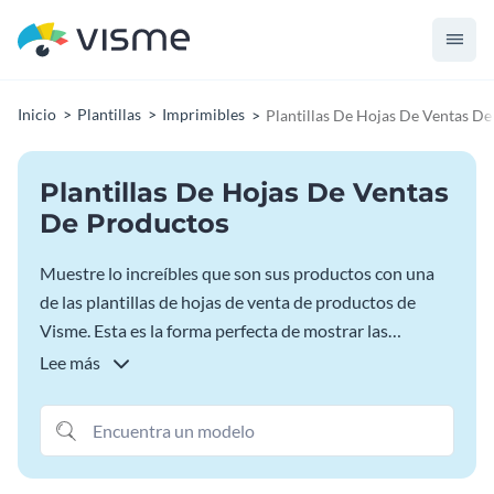
Inicio
Plantillas
Imprimibles
Plantillas De Hojas De Ventas D
Plantillas De Hojas De Ventas
De Productos
Muestre lo increíbles que son sus productos con una
de las plantillas de hojas de venta de productos de
Visme. Esta es la forma perfecta de mostrar las
especificaciones de los productos, hablar de cómo los
Lee más
clientes pueden utilizar sus productos y compartir los
beneficios que sus productos pueden tener en sus
clientes. Personalice su plantilla y descárguela para
compartirla con su público.