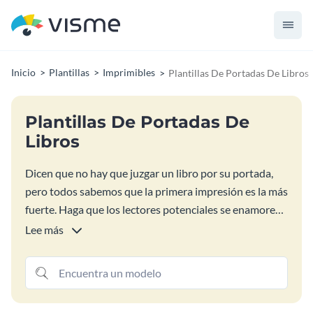
Inicio
Plantillas
Imprimibles
Plantillas De Portadas De Libros
Plantillas De Portadas De
Libros
Dicen que no hay que juzgar un libro por su portada,
pero todos sabemos que la primera impresión es la más
fuerte. Haga que los lectores potenciales se enamoren
de su libro a primera vista utilizando una de nuestras
Lee más
plantillas de cubiertas de libros personalizables. Utilice
estas plantillas de cubiertas de libros para su libro
electrónico o descárguelas en alta calidad para una
versión impresa.