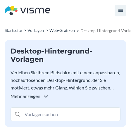
Startseite
Vorlagen
Web-Grafiken
Desktop-Hintergrund-Vorl
Desktop-Hintergrund-
Vorlagen
Verleihen Sie Ihrem Bildschirm mit einem anpassbaren,
hochauflösenden Desktop-Hintergrund, der Sie
motiviert, etwas mehr Glanz. Wählen Sie zwischen
motivierenden Zitaten und malerischen Landschaften,
Mehr anzeigen
damit Ihr Desktop-Hintergrund Ihr wahres Ich
widerspiegelt. Sie können diese Hintergrundbilder
sogar mit Ihrem eigenen Inhalt bearbeiten, um sie so
einzigartig zu machen - genau wie Sie.