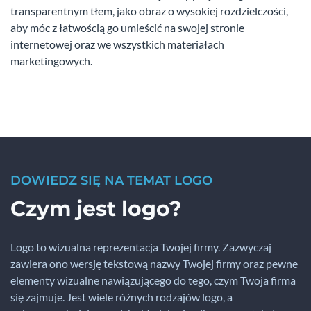
transparentnym tłem, jako obraz o wysokiej rozdzielczości,
aby móc z łatwością go umieścić na swojej stronie
internetowej oraz we wszystkich materiałach
marketingowych.
DOWIEDZ SIĘ NA TEMAT LOGO
Czym jest logo?
Logo to wizualna reprezentacja Twojej firmy. Zazwyczaj
zawiera ono wersję tekstową nazwy Twojej firmy oraz pewne
elementy wizualne nawiązującego do tego, czym Twoja firma
się zajmuje. Jest wiele różnych rodzajów logo, a