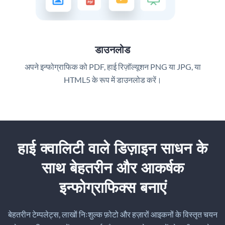
डाउनलोड
अपने इन्फोग्राफिक को PDF, हाई रिज़ॉल्यूशन PNG या JPG, या
HTML5 के रूप में डाउनलोड करें।
हाई क्वालिटी वाले डिज़ाइन साधन के
साथ बेहतरीन और आकर्षक
इन्फोग्राफिक्स बनाएं
बेहतरीन टेम्पलेट्स, लाखों निःशुल्क फ़ोटो और हज़ारों आइकनों के विस्तृत चयन