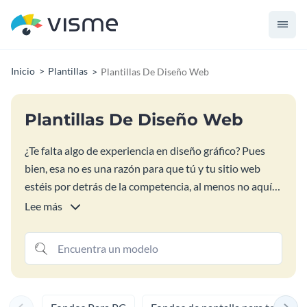
Inicio
Plantillas
Plantillas De Diseño Web
Plantillas De Diseño Web
¿Te falta algo de experiencia en diseño gráfico? Pues
bien, esa no es una razón para que tú y tu sitio web
estéis por detrás de la competencia, al menos no aquí
en Visme. Con la ayuda de nuestras plantillas de diseño
Lee más
web puedes hacer que tu sitio web destaque y consiga
cada vez más visitantes. Tenemos todo tipo de
imágenes y otros elementos visuales que necesitas
para dar a tu sitio web un aspecto nuevo y profesional.
¿Y sabes qué es mejor? Con Visme, puedes hacerlo