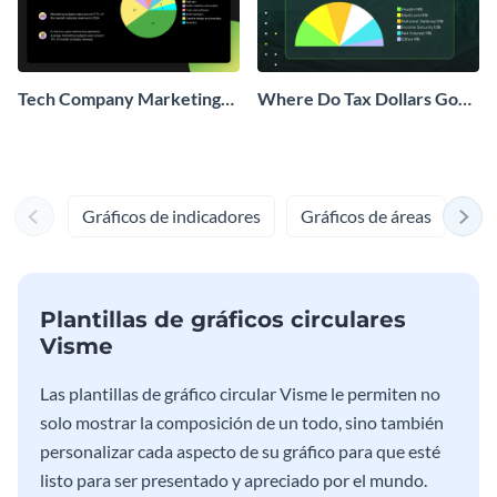
Tech Company Marketing
Where Do Tax Dollars Go
Budget Pie Chart
Pie Chart
Gráficos de indicadores
Gráficos de áreas
Grá
Plantillas de gráficos circulares
Visme
Las plantillas de gráfico circular Visme le permiten no
solo mostrar la composición de un todo, sino también
personalizar cada aspecto de su gráfico para que esté
listo para ser presentado y apreciado por el mundo.