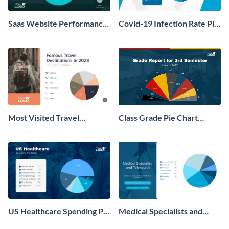
Saas Website Performance
Covid-19 Infection Rate Pie
Pie Chart Modern
Chart Modern
Most Visited Travel
Class Grade Pie Chart
Destinations Pie Chart
Modern
Modern
US Healthcare Spending Pie
Medical Specialists and
Chart
Telehealth Pie Chart