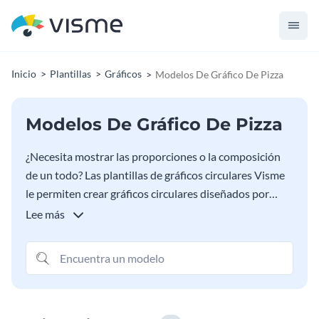
Inicio
Plantillas
Gráficos
Modelos De Gráfico De Pizza
Modelos De Gráfico De Pizza
¿Necesita mostrar las proporciones o la composición
de un todo? Las plantillas de gráficos circulares Visme
le permiten crear gráficos circulares diseñados por
diseñadores profesionales. Todas las plantillas de
Lee más
Vismes están listas para imprimirse e incluirse en
informes o presentaciones. Simplemente personalice el
texto e introduzca sus propios valores en las plantillas
de gráfico circular de Visme y listo, su gráfico estará
listo para ser compartido con el mundo.