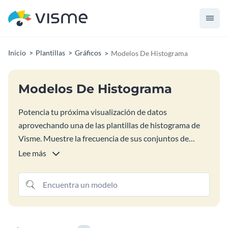
Inicio
Plantillas
Gráficos
Modelos De Histograma
Modelos De Histograma
Potencia tu próxima visualización de datos
aprovechando una de las plantillas de histograma de
Visme. Muestre la frecuencia de sus conjuntos de
datos ingresando su información en el potente motor
Lee más
gráfico de Visme y observe cómo sus datos cobran vida
y personalidad. Anime sus gráficos o descargue su
infografía como un archivo de imagen fija.