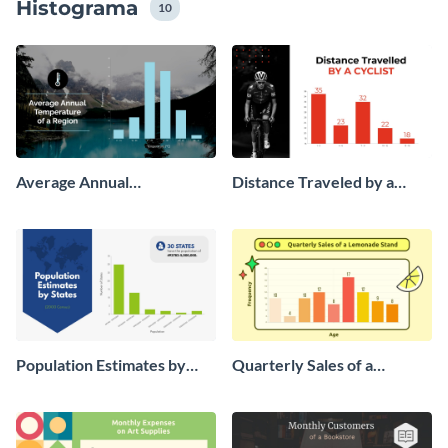
Histograma
10
Average Annual
Distance Traveled by a
Temperature of a Region
Cyclist Histogram
Histogram
Population Estimates by
Quarterly Sales of a
State Histogram
Lemonade Stand Histogram