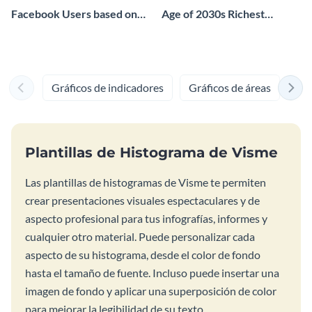
Facebook Users based on
Age of 2030s Richest
Age Group Histogram
People Histogram
Gráficos de indicadores
Gráficos de áreas
Grá
Plantillas de Histograma de Visme
Las plantillas de histogramas de Visme te permiten
crear presentaciones visuales espectaculares y de
aspecto profesional para tus infografías, informes y
cualquier otro material. Puede personalizar cada
aspecto de su histograma, desde el color de fondo
hasta el tamaño de fuente. Incluso puede insertar una
imagen de fondo y aplicar una superposición de color
para mejorar la legibilidad de su texto.