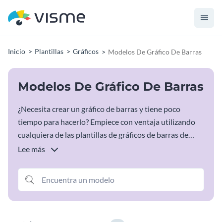
Inicio
Plantillas
Gráficos
Modelos De Gráfico De Barras
Modelos De Gráfico De Barras
¿Necesita crear un gráfico de barras y tiene poco
tiempo para hacerlo? Empiece con ventaja utilizando
cualquiera de las plantillas de gráficos de barras de
Visme. Haz clic en una de las opciones que aparecen a
Lee más
continuación y empieza a personalizar tu plantilla.
Cambia del color de las barras y el tamaño de las
fuentes a la ubicación de las etiquetas y los subtítulos.
Estas plantillas de gráficos de barras son perfectas para
aquellos que desean crear un gráfico refinado para una