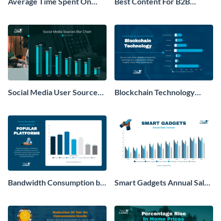
Average Time Spent On
Best Content For B2B
YouTube Bar Graph
Horizontal Bar Chart
Social Media User Sources
Blockchain Technology
Bar Chart
Adoption Bar Chart
Bandwidth Consumption by
Smart Gadgets Annual Sales
Social Media Platform Bar
Turnover Bar Graph
Graph