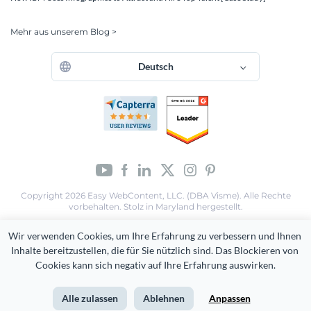
Mehr aus unserem Blog >
Deutsch
Copyright 2026 Easy WebContent, LLC. (DBA Visme). Alle Rechte
vorbehalten. Stolz in Maryland hergestellt.
Nutzungsbedingungen
Datenschutz-Bestimmungen
Wir verwenden Cookies, um Ihre Erfahrung zu verbessern und Ihnen 
Seitenverzeichnis
Inhalte bereitzustellen, die für Sie nützlich sind. Das Blockieren von 
Cookies kann sich negativ auf Ihre Erfahrung auswirken.
Alle zulassen
Ablehnen
Anpassen