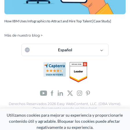
How IBM Uses Infographics to Attract and Hire Top Talent [Case Study]
Más de nuestro blog >
Español
Derechos Reservados 2026 Easy WebContent, LLC. (DBA Visme).
Orgullosamente creado en Maryland.
Utilizamos cookies para mejorar su experiencia y proporcionarle 
Términos de servicio
Política de privacidad
Mapa del Sitio
contenido útil y agradable. Bloquear los cookies puede afectar 
negativamente a su experiencia.