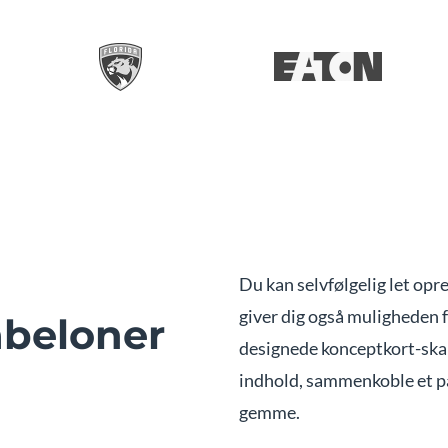
Du kan selvfølgelig let opr
giver dig også muligheden f
abeloner
designede konceptkort-skabe
indhold, sammenkoble et par
gemme.