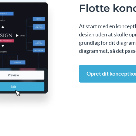
Flotte kon
At start med en konceptk
design uden at skulle op
grundlag for dit diagram,
diagrammet, så det passe
Opret dit konceptko