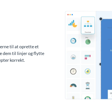
rne til at oprette et
 dem til linjer og flytte
pter korrekt.