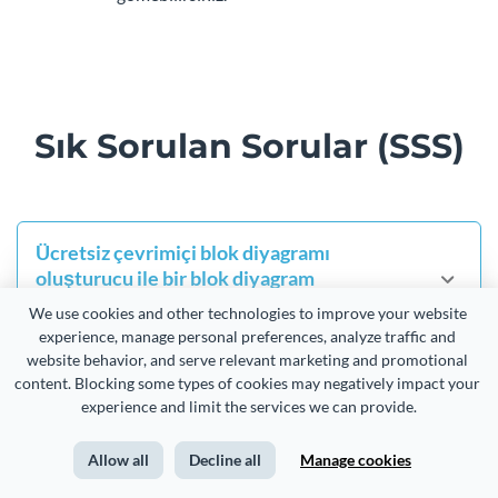
Sık Sorulan Sorular (SSS)
Ücretsiz çevrimiçi blok diyagramı
oluşturucu ile bir blok diyagram
oluşturmanın maliyeti nedir?
We use cookies and other technologies to improve your website 
experience, manage personal preferences, analyze traffic and 
Visme ile çevrimiçi olarak ücretsiz blok diyagramları
website behavior, and serve relevant marketing and promotional 
oluşturabilirsiniz. Herhangi bir projeye blok diyagram
content. Blocking some types of cookies may negatively impact your 
experience and limit the services we can provide.
ekleyebilir veya kendi başına bir tane oluşturabilirsiniz.
Diyagramınızı tek bir tıklamayla bir JPEG resim dosyası
Allow all
Decline all
Manage cookies
olarak indirin. PNG, PDF, GIF veya HTML olarak
indirmek için premium plana geçmeniz gerekir.