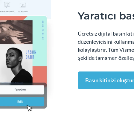
Yaratıcı ba
Ücretsiz dijital basın ki
düzenleyicisini kullanma
kolaylaştırır. Tüm Visme
şekilde tamamen özelleşt
Basın kitinizi oluştu