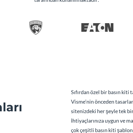
Sıfırdan özel bir basın kit
Visme’nin önceden tasarlan
ları
sitenizdeki her şeyle tek b
İhtiyaçlarınıza uygun ve ma
çok çeşitli basın kiti şablo