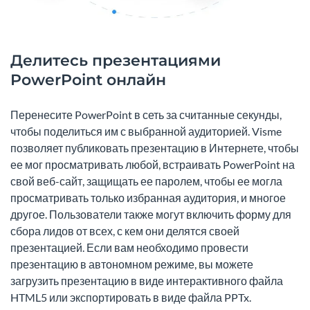
Делитесь презентациями
PowerPoint онлайн
Перенесите PowerPoint в сеть за считанные секунды,
чтобы поделиться им с выбранной аудиторией. Visme
позволяет публиковать презентацию в Интернете, чтобы
ее мог просматривать любой, встраивать PowerPoint на
свой веб-сайт, защищать ее паролем, чтобы ее могла
просматривать только избранная аудитория, и многое
другое. Пользователи также могут включить форму для
сбора лидов от всех, с кем они делятся своей
презентацией. Если вам необходимо провести
презентацию в автономном режиме, вы можете
загрузить презентацию в виде интерактивного файла
HTML5 или экспортировать в виде файла PPTx.