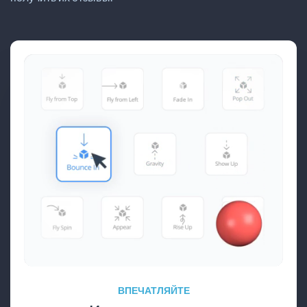
ВПЕЧАТЛЯЙТЕ