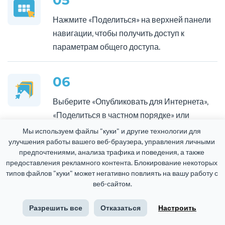
05
Нажмите «Поделиться» на верхней панели
навигации, чтобы получить доступ к
параметрам общего доступа.
06
Выберите «Опубликовать для Интернета»,
«Поделиться в частном порядке» или
«Встроить», чтобы начать совместное
Мы используем файлы "куки" и другие технологии для 
улучшения работы вашего веб-браузера, управления личными 
использование PowerPoint в Интернете.
предпочтениями, анализа трафика и поведения, а также 
предоставления рекламного контента. Блокирование некоторых 
типов файлов "куки" может негативно повлиять на вашу работу с 
07
веб-сайтом.
Выберите «Опубликовать онлайн», если вы
Разрешить все
Отказаться
Настроить
хотите получить доступ к аналитике вашего
PowerPoint и оценить успех каждого слайда.