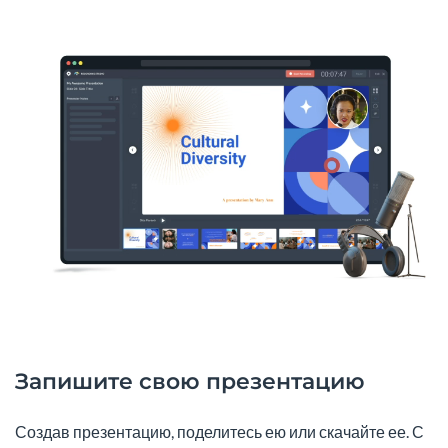
Запишите свою презентацию
Создав презентацию, поделитесь ею или скачайте ее. С