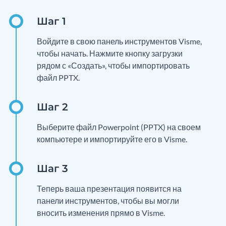
Войдите в свою панель инструментов Visme,
чтобы начать. Нажмите кнопку загрузки
рядом с «Создать», чтобы импортировать
файл PPTX.
Выберите файл Powerpoint (PPTX) на своем
компьютере и импортируйте его в Visme.
Теперь ваша презентация появится на
панели инструментов, чтобы вы могли
вносить изменения прямо в Visme.