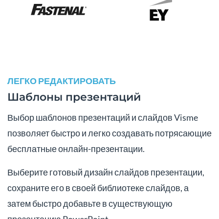
ЛЕГКО РЕДАКТИРОВАТЬ
Шаблоны презентаций
Выбор шаблонов презентаций и слайдов Visme
позволяет быстро и легко создавать потрясающие
бесплатные онлайн-презентации.
Выберите готовый дизайн слайдов презентации,
сохраните его в своей библиотеке слайдов, а
затем быстро добавьте в существующую