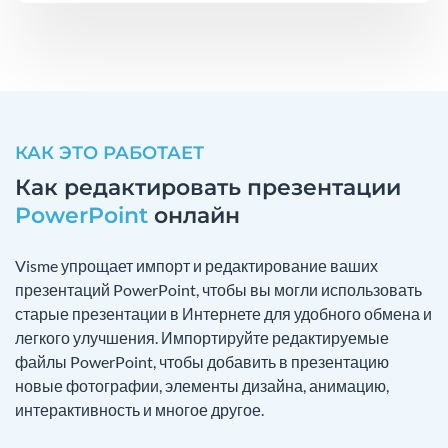
КАК ЭТО РАБОТАЕТ
Как редактировать презентации
PowerPoint
онлайн
Visme упрощает импорт и редактирование ваших
презентаций PowerPoint, чтобы вы могли использовать
старые презентации в Интернете для удобного обмена и
легкого улучшения. Импортируйте редактируемые
файлы PowerPoint, чтобы добавить в презентацию
новые фотографии, элементы дизайна, анимацию,
интерактивность и многое другое.