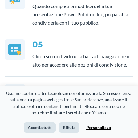
Quando completi la modifica della tua
presentazione PowerPoint online, preparati a
condividerla con il tuo pubblico.
05
Clicca su condividi nella barra di navigazione in
alto per accedere alle opzioni di condivisione.
06
Usiamo cookie e altre tecnologie per ottimizzare la Sua esperienza 
sulla nostra pagina web, gestire le Sue preferenze, analizzare il 
Scegli tra Pubblica per il Web, Condividi in
traffico e offrire contenuti pertinenti. Bloccare certi cookie 
Privato o Incorpora per iniziare a condividere la
potrebbe limitare i servizi che offriamo.
tua presentazione PowerPoint online.
Accetta tutti
Rifiuta
Personalizza